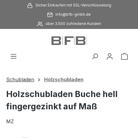
Sicher Einkaufen mit SSL-Verschlüsselung
Zum Hauptinhalt springen
info@bfb-gmbh.de
über 3.500 zufriedene Kunden
Ware
Schubladen
Holzschubladen
Holzschubladen Buche hell
fingergezinkt auf Maß
MZ
Bildergalerie überspringen