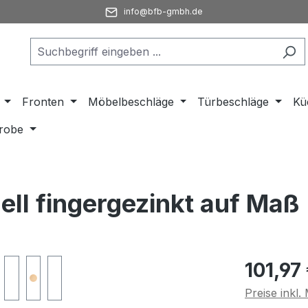
info@bfb-gmbh.de
Fronten
Möbelbeschläge
Türbeschläge
Kü
robe
ll fingergezinkt auf Maß
Regulärer Pr
101,97
Preise inkl