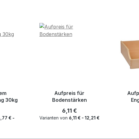
dem
Aufpreis für
Aufp
ng 30kg
Bodenstärken
Eng
r Preis:
Regulärer Preis:
€
6,11 €
,77 € -
Varianten von
6,11 € - 12,21 €