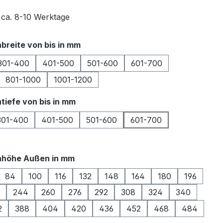
t ca. 8-10 Werktage
auswählen
breite von bis in mm
301-400
401-500
501-600
601-700
801-1000
1001-1200
auswählen
tiefe von bis in mm
301-400
401-500
501-600
601-700
auswählen
nhöhe Außen in mm
84
100
116
132
148
164
180
196
244
260
276
292
308
324
340
2
388
404
420
436
452
468
484