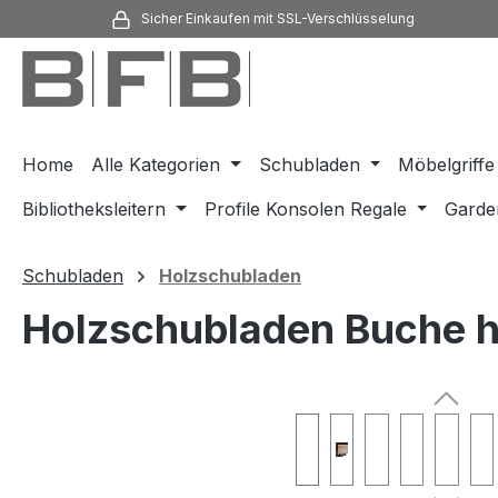
Sicher Einkaufen mit SSL-Verschlüsselung
m Hauptinhalt springen
Zur Suche springen
Zur Hauptnavigation springen
Home
Alle Kategorien
Schubladen
Möbelgriffe
Bibliotheksleitern
Profile Konsolen Regale
Garde
Schubladen
Holzschubladen
Holzschubladen Buche he
Bildergalerie überspringen