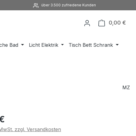
über 3.500 zufriedene Kunden
0,00 €
Ware
che Bad
Licht Elektrik
Tisch Bett Schrank
MZ
eis:
 €
. MwSt. zzgl. Versandkosten