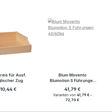
reis für Ausf.
Blum Movento
lischer Zug
Blumotion S Führungen
40/60kg
Regulärer Preis:
Regulärer Preis:
10,44 €
41,79 €
Varianten von
41,79 € -
72,70 €