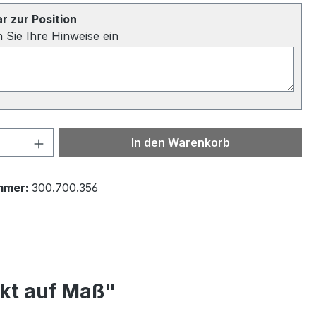
 zur Position
n Sie Ihre Hinweise ein
 Anzahl: Gib den gewünschten Wert ein 
In den Warenkorb
mmer:
300.700.356
nkt auf Maß"