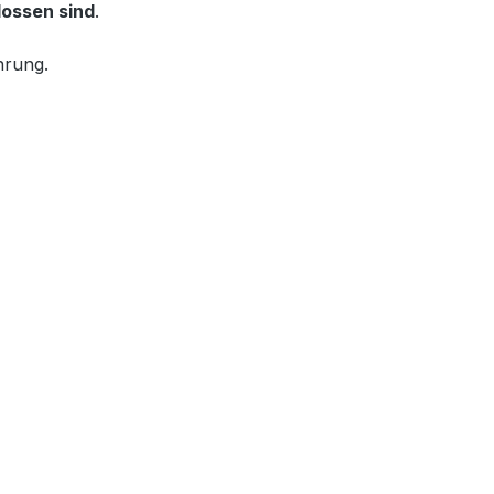
lossen sind
.
hrung.