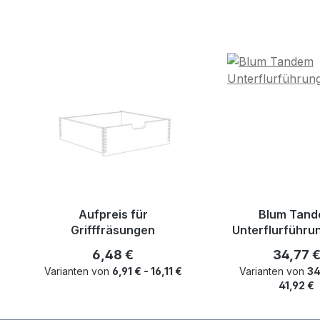
Produktgalerie überspringen
Aufpreis für
Blum Tan
Grifffräsungen
Unterflurführu
Regulärer Preis:
Reguläre
6,48 €
34,77 
Varianten von
6,91 € - 16,11 €
Varianten von
34
41,92 €