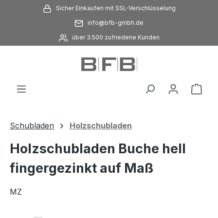
Sicher Einkaufen mit SSL-Verschlüsselung
Zum Hauptinhalt springen
info@bfb-gmbh.de
über 3.500 zufriedene Kunden
Ware
Schubladen
Holzschubladen
Holzschubladen Buche hell
fingergezinkt auf Maß
MZ
Bildergalerie überspringen