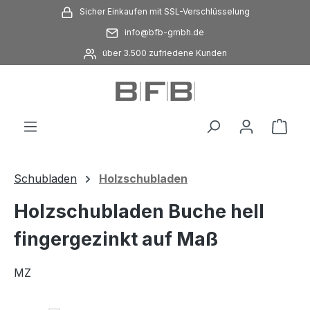
Sicher Einkaufen mit SSL-Verschlüsselung
Zum Hauptinhalt springen
info@bfb-gmbh.de
über 3.500 zufriedene Kunden
Ware
Schubladen
Holzschubladen
Holzschubladen Buche hell
fingergezinkt auf Maß
MZ
Bildergalerie überspringen