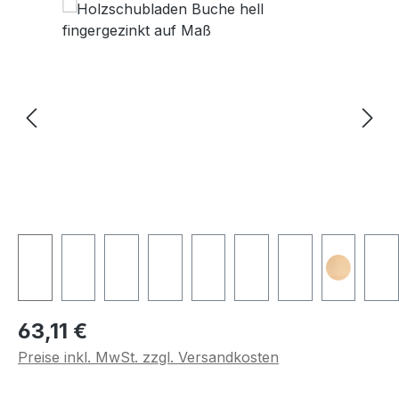
Regulärer Preis:
63,11 €
Preise inkl. MwSt. zzgl. Versandkosten