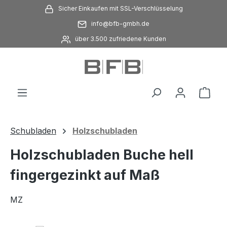
Sicher Einkaufen mit SSL-Verschlüsselung
Zum Hauptinhalt springen
info@bfb-gmbh.de
über 3.500 zufriedene Kunden
Ware
Schubladen
Holzschubladen
Holzschubladen Buche hell
fingergezinkt auf Maß
MZ
Bildergalerie überspringen