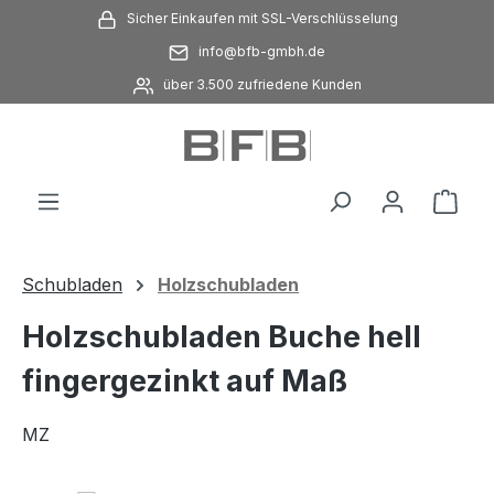
Sicher Einkaufen mit SSL-Verschlüsselung
Zum Hauptinhalt springen
info@bfb-gmbh.de
über 3.500 zufriedene Kunden
Ware
Schubladen
Holzschubladen
Holzschubladen Buche hell
fingergezinkt auf Maß
MZ
Bildergalerie überspringen