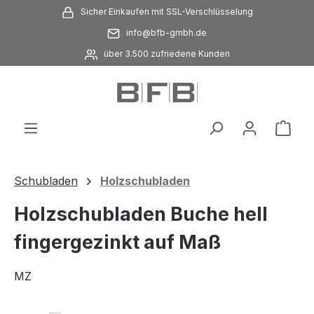
Sicher Einkaufen mit SSL-Verschlüsselung
Zum Hauptinhalt springen
info@bfb-gmbh.de
über 3.500 zufriedene Kunden
Ware
Schubladen
Holzschubladen
Holzschubladen Buche hell
fingergezinkt auf Maß
MZ
Bildergalerie überspringen