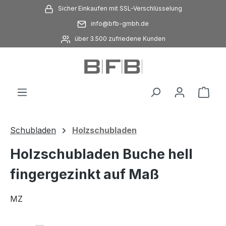
Sicher Einkaufen mit SSL-Verschlüsselung
Zum Hauptinhalt springen
info@bfb-gmbh.de
über 3.500 zufriedene Kunden
Ware
Schubladen
Holzschubladen
Holzschubladen Buche hell
fingergezinkt auf Maß
MZ
Bildergalerie überspringen