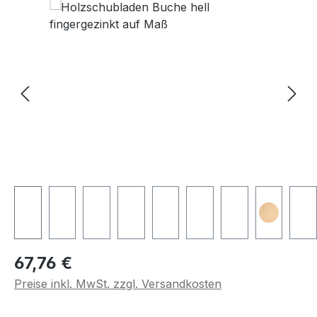
Regulärer Preis:
67,76 €
Preise inkl. MwSt. zzgl. Versandkosten