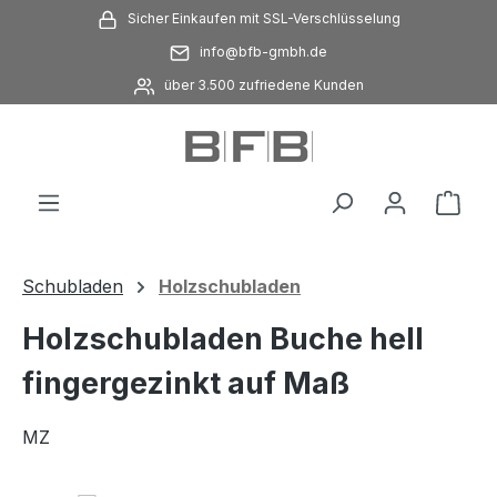
Sicher Einkaufen mit SSL-Verschlüsselung
Zum Hauptinhalt springen
info@bfb-gmbh.de
über 3.500 zufriedene Kunden
Ware
Schubladen
Holzschubladen
Holzschubladen Buche hell
fingergezinkt auf Maß
MZ
Bildergalerie überspringen