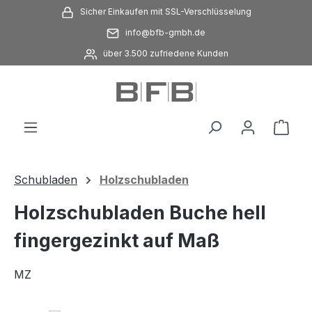
Sicher Einkaufen mit SSL-Verschlüsselung
Zum Hauptinhalt springen
info@bfb-gmbh.de
über 3.500 zufriedene Kunden
Ware
Schubladen
Holzschubladen
Holzschubladen Buche hell
fingergezinkt auf Maß
MZ
Bildergalerie überspringen