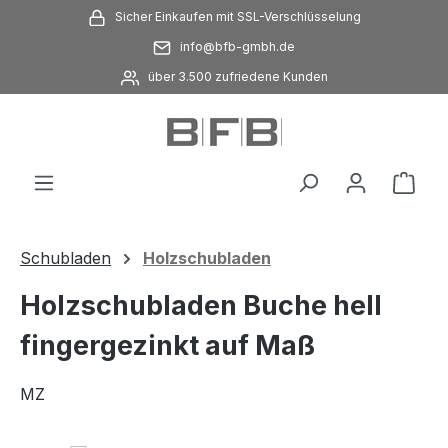
Sicher Einkaufen mit SSL-Verschlüsselung
Zum Hauptinhalt springen
info@bfb-gmbh.de
über 3.500 zufriedene Kunden
Ware
Schubladen
Holzschubladen
Holzschubladen Buche hell
fingergezinkt auf Maß
MZ
Bildergalerie überspringen