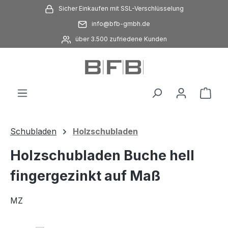
Sicher Einkaufen mit SSL-Verschlüsselung
Zum Hauptinhalt springen
info@bfb-gmbh.de
über 3.500 zufriedene Kunden
Ware
Schubladen
Holzschubladen
Holzschubladen Buche hell
fingergezinkt auf Maß
MZ
Bildergalerie überspringen