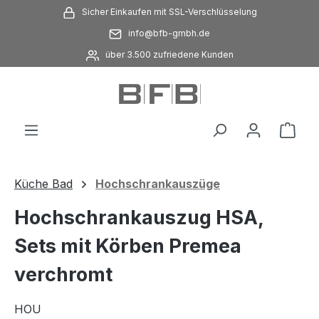
Sicher Einkaufen mit SSL-Verschlüsselung
Zum Hauptinhalt springen
info@bfb-gmbh.de
über 3.500 zufriedene Kunden
Ware
Küche Bad
Hochschrankauszüge
Hochschrankauszug HSA,
Sets mit Körben Premea
verchromt
HOU