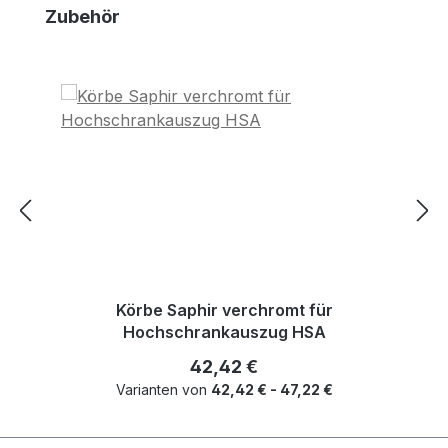
Produktgalerie überspringen
Zubehör
Körbe Saphir verchromt für
Hochschrankauszug HSA
Regulärer Preis:
42,42 €
Varianten von
42,42 € - 47,22 €