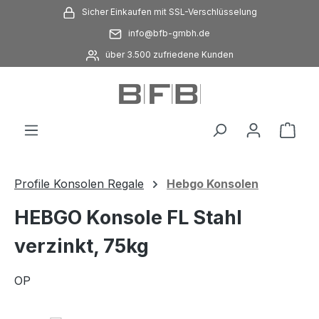
Sicher Einkaufen mit SSL-Verschlüsselung
Zum Hauptinhalt springen
info@bfb-gmbh.de
über 3.500 zufriedene Kunden
Ware
Profile Konsolen Regale
Hebgo Konsolen
HEBGO Konsole FL Stahl
verzinkt, 75kg
OP
Bildergalerie überspringen