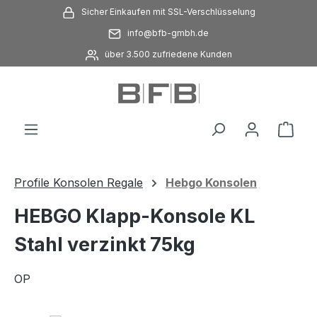
Sicher Einkaufen mit SSL-Verschlüsselung
Zum Hauptinhalt springen
info@bfb-gmbh.de
über 3.500 zufriedene Kunden
Ware
Profile Konsolen Regale
Hebgo Konsolen
HEBGO Klapp-Konsole KL
Stahl verzinkt 75kg
OP
Bildergalerie überspringen