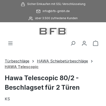
Sicher Einkaufen mit SSL-Verschlüsselung
Zum Hauptinhalt springen
info@bfb-gmbh.de
über 3.500 zufriedene Kunden
Ware
Türbeschläge
HAWA Schiebetürbeschläge
HAWA Telescopic
Hawa Telescopic 80/2 -
Beschlagset für 2 Türen
KS