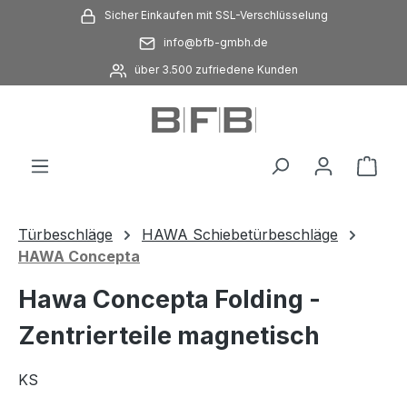
Sicher Einkaufen mit SSL-Verschlüsselung
Zum Hauptinhalt springen
info@bfb-gmbh.de
über 3.500 zufriedene Kunden
Ware
Türbeschläge
HAWA Schiebetürbeschläge
HAWA Concepta
Hawa Concepta Folding -
Zentrierteile magnetisch
KS