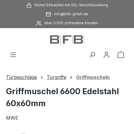
Sicher Einkaufen mit SSL-Verschlüsselung
Zum Hauptinhalt springen
info@bfb-gmbh.de
über 3.500 zufriedene Kunden
Ware
Türbeschläge
Türgriffe
Griffmuscheln
Griffmuschel 6600 Edelstahl
60x60mm
MWE
Bildergalerie überspringen