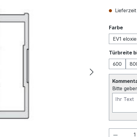
Lieferzei
ausw
Farbe
EV1 eloxie
Türbreite 
600
80
Kommentar
Bitte gebe
Produkt