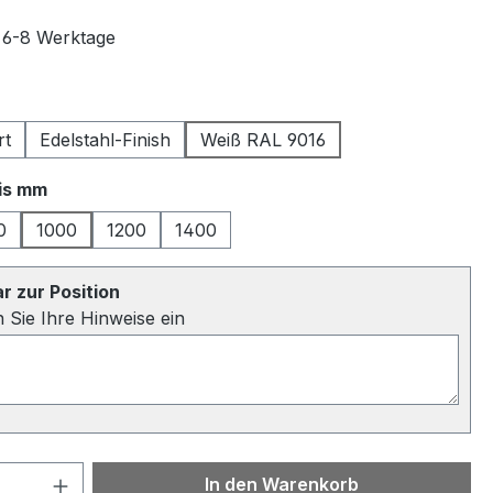
t 6-8 Werktage
ählen
rt
Edelstahl-Finish
Weiß RAL 9016
auswählen
bis mm
0
1000
1200
1400
 zur Position
n Sie Ihre Hinweise ein
 Anzahl: Gib den gewünschten Wert ein 
In den Warenkorb