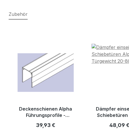
Zubehör
Produktgalerie überspringen
Deckenschienen Alpha
Dämpfer einsei
Führungsprofile -
Schiebetüren
Maßfertigung
Türgewicht 2
Regulärer Preis:
Reguläre
39,93 €
48,09 