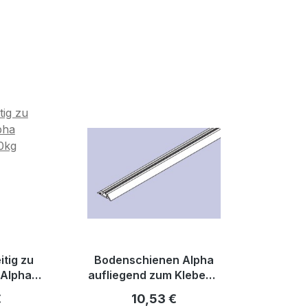
tig zu
Bodenschienen Alpha
 Alpha
aufliegend zum Kleben -
0-80kg
Maßfertigung
r Preis:
Regulärer Preis:
€
10,53 €