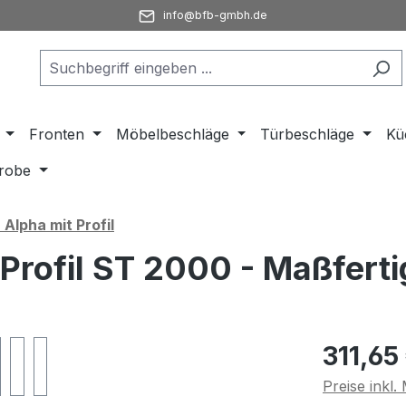
info@bfb-gmbh.de
Fronten
Möbelbeschläge
Türbeschläge
Kü
robe
Alpha mit Profil
 Profil ST 2000 - Maßfert
Regulärer Pr
311,65
Preise inkl