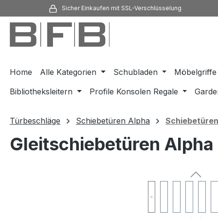
Sicher Einkaufen mit SSL-Verschlüsselung
m Hauptinhalt springen
Zur Suche springen
Zur Hauptnavigation springen
Home
Alle Kategorien
Schubladen
Möbelgriffe
Bibliotheksleitern
Profile Konsolen Regale
Garde
Türbeschläge
Schiebetüren Alpha
Schiebetüren 
Gleitschiebetüren Alpha
Bildergalerie überspringen