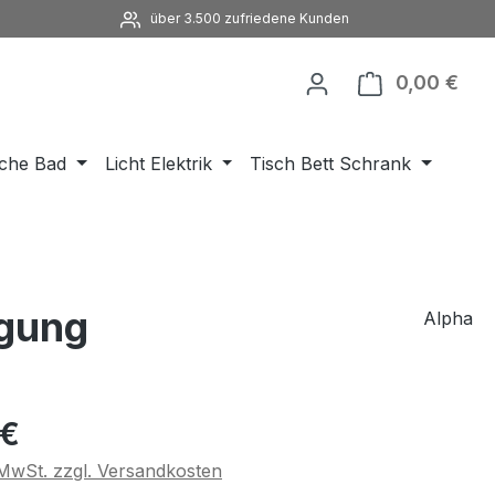
über 3.500 zufriedene Kunden
0,00 €
Ware
che Bad
Licht Elektrik
Tisch Bett Schrank
igung
Alpha
eis:
 €
. MwSt. zzgl. Versandkosten