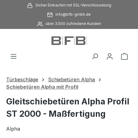
Sicher Einkaufen mit SSL-Verschlüsselung
Zum Hauptinhalt springen
info@bfb-gmbh.de
über 3.500 zufriedene Kunden
Ware
Türbeschläge
Schiebetüren Alpha
Schiebetüren Alpha mit Profil
Gleitschiebetüren Alpha Profil
ST 2000 - Maßfertigung
Alpha