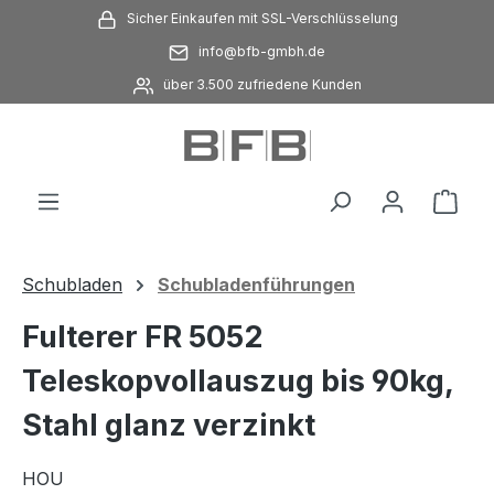
Sicher Einkaufen mit SSL-Verschlüsselung
Zum Hauptinhalt springen
info@bfb-gmbh.de
über 3.500 zufriedene Kunden
Ware
Schubladen
Schubladenführungen
Fulterer FR 5052
Teleskopvollauszug bis 90kg,
Stahl glanz verzinkt
HOU