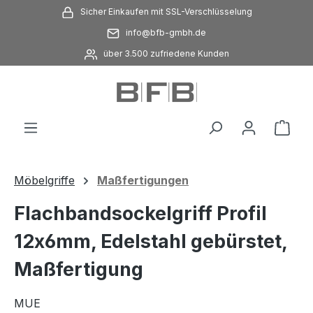
Sicher Einkaufen mit SSL-Verschlüsselung
Zum Hauptinhalt springen
info@bfb-gmbh.de
über 3.500 zufriedene Kunden
Ware
Möbelgriffe
Maßfertigungen
Flachbandsockelgriff Profil
12x6mm, Edelstahl gebürstet,
Maßfertigung
MUE