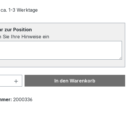
 ca. 1-3 Werktage
 zur Position
n Sie Ihre Hinweise ein
 Anzahl: Gib den gewünschten Wert ein 
In den Warenkorb
mmer:
2000336