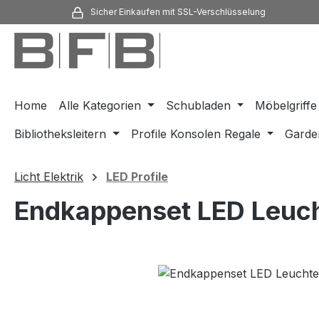
Sicher Einkaufen mit SSL-Verschlüsselung
m Hauptinhalt springen
Zur Suche springen
Zur Hauptnavigation springen
Home
Alle Kategorien
Schubladen
Möbelgriffe
Bibliotheksleitern
Profile Konsolen Regale
Garde
Licht Elektrik
LED Profile
Endkappenset LED Leuch
Bildergalerie überspringen