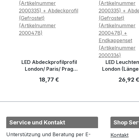
LED Abdeckprofilprofil
LED Leuchten
London/ Paris/ Prag
London (Länge
(gefrostet) (Länge 3,0m
Zuschnitt 2,5
Regulärer Preis:
Reguläre
18,77 €
26,92 
-Zuschnitt 2,5m+0,5m)
Service und Kontakt
Shop Ser
Unterstützung und Beratung per E-
Kontakt