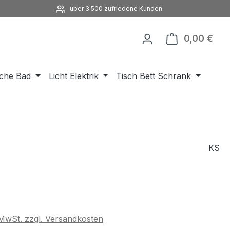
über 3.500 zufriedene Kunden
0,00 €
Ware
che Bad
Licht Elektrik
Tisch Bett Schrank
KS
eis:
. MwSt. zzgl. Versandkosten