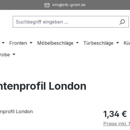
info@bfb-gmbh.de
Fronten
Möbelbeschläge
Türbeschläge
Kü
robe
tenprofil London
Regulärer Pr
1,34 €
Preise inkl