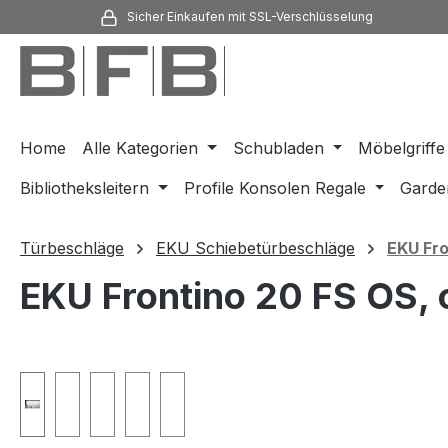
Sicher Einkaufen mit SSL-Verschlüsselung
m Hauptinhalt springen
Zur Suche springen
Zur Hauptnavigation springen
Home
Alle Kategorien
Schubladen
Möbelgriffe
Bibliotheksleitern
Profile Konsolen Regale
Garde
Türbeschläge
EKU Schiebetürbeschläge
EKU Fro
EKU Frontino 20 FS OS, 
Bildergalerie überspringen