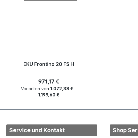
EKU Frontino 20 FS H
Regulärer Preis:
971,17 €
Varianten von
1.072,38 € -
1.199,60 €
Service und Kontakt
Shop Ser