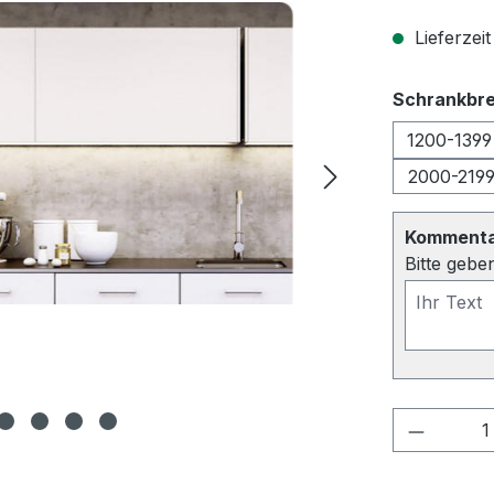
Lieferzeit
Schrankbre
1200-1399
2000-219
Kommentar
Bitte gebe
Produkt