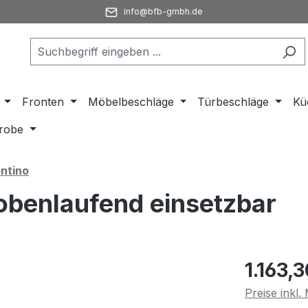
info@bfb-gmbh.de
Fronten
Möbelbeschläge
Türbeschläge
Kü
robe
ntino
obenlaufend einsetzbar
Regulärer Pr
1.163,3
Preise inkl