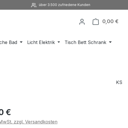
über 3.500 zufriedene Kunden
0,00 €
Ware
che Bad
Licht Elektrik
Tisch Bett Schrank
KS
eis:
0 €
. MwSt. zzgl. Versandkosten