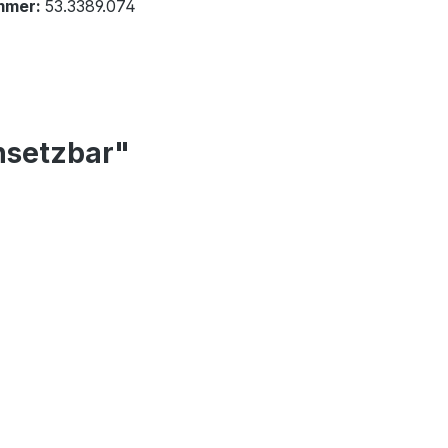
mmer:
53.3389.074
nsetzbar"