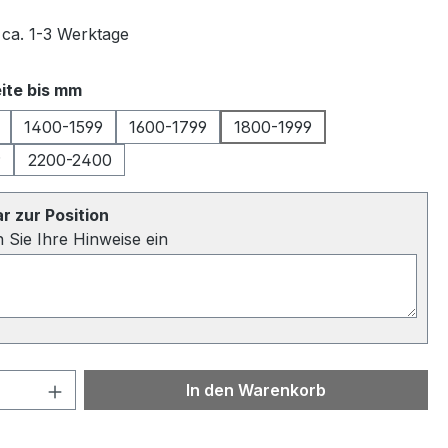
 ca. 1-3 Werktage
auswählen
ite bis mm
1400-1599
1600-1799
1800-1999
9
2200-2400
 zur Position
n Sie Ihre Hinweise ein
 Anzahl: Gib den gewünschten Wert ein 
In den Warenkorb