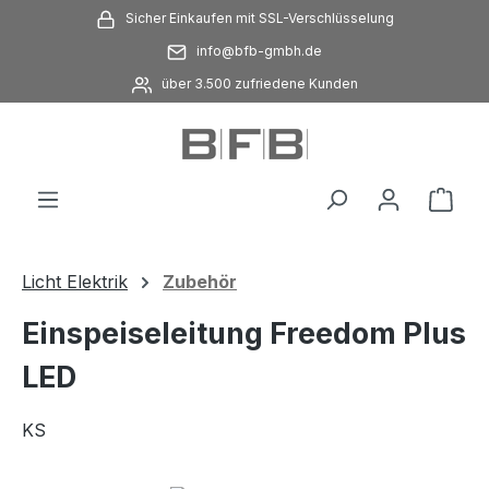
Sicher Einkaufen mit SSL-Verschlüsselung
Zum Hauptinhalt springen
info@bfb-gmbh.de
über 3.500 zufriedene Kunden
Ware
Licht Elektrik
Zubehör
Einspeiseleitung Freedom Plus
LED
KS
Bildergalerie überspringen