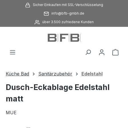
Sicher Einkaufen mit SSL-Verschlüsselung
Zum Hauptinhalt springen
info@bfb-gmbh.de
über 3.500 zufriedene Kunden
Ware
Küche Bad
Sanitärzubehör
Edelstahl
Dusch-Eckablage Edelstahl
matt
MUE
Bildergalerie überspringen