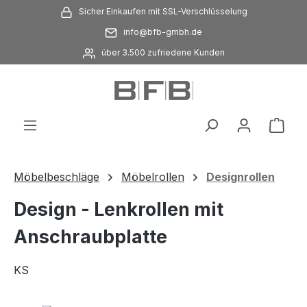
Sicher Einkaufen mit SSL-Verschlüsselung
Zum Hauptinhalt springen
info@bfb-gmbh.de
über 3.500 zufriedene Kunden
Ware
Möbelbeschläge
Möbelrollen
Designrollen
Design - Lenkrollen mit
Anschraubplatte
KS
Bildergalerie überspringen