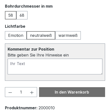
auswählen
Bohrdurchmesser in mm
58
68
auswählen
Lichtfarbe
Emotion
neutralweiß
warmweiß
Kommentar zur Position
Bitte geben Sie Ihre Hinweise ein
Produkt Anzahl: Gib den gewünschten We
In den Warenkorb
Produktnummer:
2000010