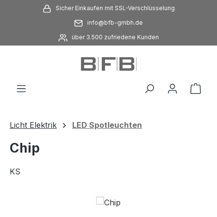
Sicher Einkaufen mit SSL-Verschlüsselung
Zum Hauptinhalt springen
info@bfb-gmbh.de
über 3.500 zufriedene Kunden
Ware
Licht Elektrik
LED Spotleuchten
Chip
KS
Bildergalerie überspringen