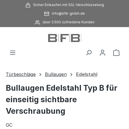
Sicher Einkaufen mit SSL-Verschlüsselung
Zum Hauptinhalt springen
info@bfb-gmbh.de
über 3.500 zufriedene Kunden
Ware
Türbeschläge
Bullaugen
Edelstahl
Bullaugen Edelstahl Typ B für
einseitig sichtbare
Verschraubung
GC