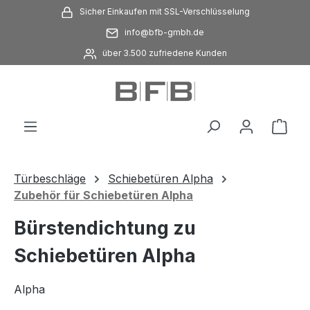
Sicher Einkaufen mit SSL-Verschlüsselung
Zum Hauptinhalt springen
info@bfb-gmbh.de
über 3.500 zufriedene Kunden
Ware
Türbeschläge
Schiebetüren Alpha
Zubehör für Schiebetüren Alpha
Bürstendichtung zu
Schiebetüren Alpha
Alpha