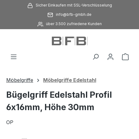
Sicher Einkaufen mit SSL-Verschlüsselung
Zum Hauptinhalt springen
info@bfb-gmbh.de
über 3.500 zufriedene Kunden
Ware
Möbelgriffe
Möbelgriffe Edelstahl
Bügelgriff Edelstahl Profil
6x16mm, Höhe 30mm
OP
Bildergalerie überspringen