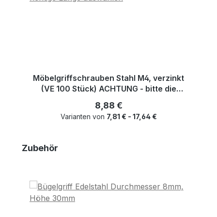
Möbelgriffschrauben Stahl M4, verzinkt
(VE 100 Stück) ACHTUNG - bitte die
richtige Länge auswählen
Regulärer Preis:
8,88 €
Varianten von
7,81 € - 17,64 €
Produktgalerie überspringen
Zubehör