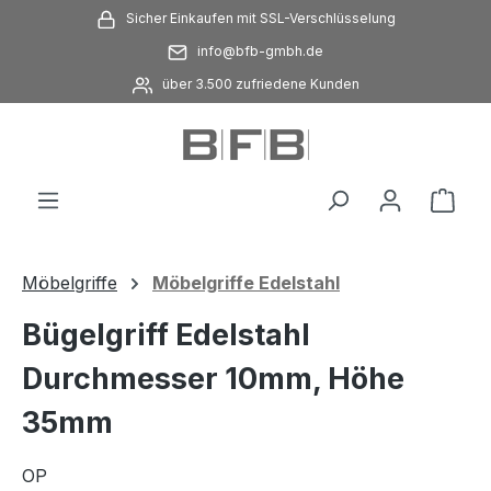
Sicher Einkaufen mit SSL-Verschlüsselung
Zum Hauptinhalt springen
info@bfb-gmbh.de
über 3.500 zufriedene Kunden
Ware
Möbelgriffe
Möbelgriffe Edelstahl
Bügelgriff Edelstahl
Durchmesser 10mm, Höhe
35mm
OP