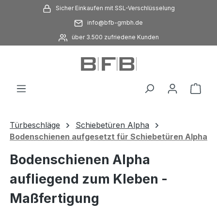
Sicher Einkaufen mit SSL-Verschlüsselung
Zum Hauptinhalt springen
info@bfb-gmbh.de
über 3.500 zufriedene Kunden
Ware
Türbeschläge
Schiebetüren Alpha
Bodenschienen aufgesetzt für Schiebetüren Alpha
Bodenschienen Alpha
aufliegend zum Kleben -
Maßfertigung