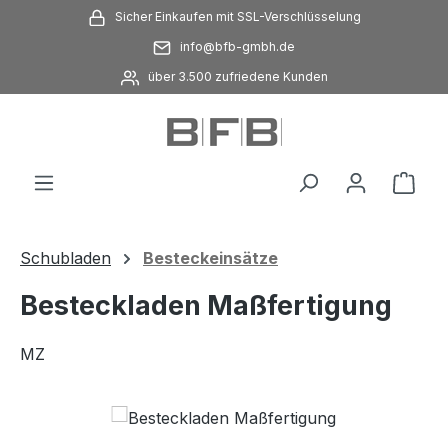
Sicher Einkaufen mit SSL-Verschlüsselung
Zum Hauptinhalt springen
info@bfb-gmbh.de
über 3.500 zufriedene Kunden
Ware
Schubladen
Besteckeinsätze
Besteckladen Maßfertigung
MZ
Bildergalerie überspringen