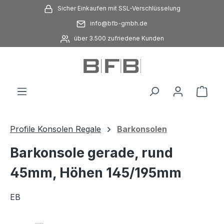
Sicher Einkaufen mit SSL-Verschlüsselung
Zum Hauptinhalt springen
info@bfb-gmbh.de
über 3.500 zufriedene Kunden
Ware
Profile Konsolen Regale
Barkonsolen
Barkonsole gerade, rund
45mm, Höhen 145/195mm
EB
Bildergalerie überspringen