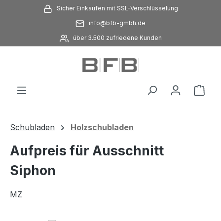
Sicher Einkaufen mit SSL-Verschlüsselung
Zum Hauptinhalt springen
info@bfb-gmbh.de
über 3.500 zufriedene Kunden
Ware
Schubladen
Holzschubladen
Aufpreis für Ausschnitt
Siphon
MZ
Bildergalerie überspringen