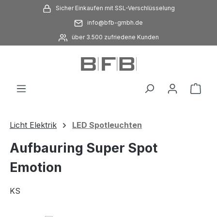
Sicher Einkaufen mit SSL-Verschlüsselung
Zum Hauptinhalt springen
info@bfb-gmbh.de
über 3.500 zufriedene Kunden
Ware
Licht Elektrik
LED Spotleuchten
Aufbauring Super Spot
Emotion
KS
Bildergalerie überspringen