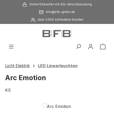
Sicher Einkaufen mit SSL-Verschlüsselung
Zum Hauptinhalt springen
info@bfb-gmbh.de
über 3.500 zufriedene Kunden
Ware
Licht Elektrik
LED Linearleuchten
Arc Emotion
KS
Bildergalerie überspringen