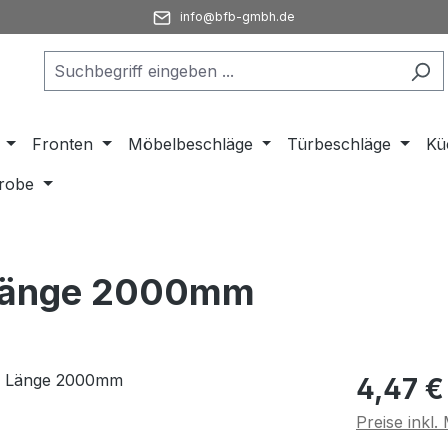
info@bfb-gmbh.de
Fronten
Möbelbeschläge
Türbeschläge
Kü
robe
 Länge 2000mm
Regulärer Pr
4,47 €
Preise inkl