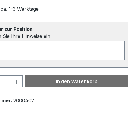
 ca. 1-3 Werktage
 zur Position
n Sie Ihre Hinweise ein
 Anzahl: Gib den gewünschten Wert ein 
In den Warenkorb
mmer:
2000402