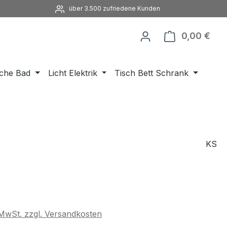
über 3.500 zufriedene Kunden
0,00 €
Ware
che Bad
Licht Elektrik
Tisch Bett Schrank
KS
eis:
. MwSt. zzgl. Versandkosten