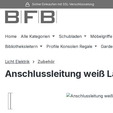
Sicher Einkaufen mit SSL-Verschlüsselung
m Hauptinhalt springen
Zur Suche springen
Zur Hauptnavigation springen
Home
Alle Kategorien
Schubladen
Möbelgriffe
Bibliotheksleitern
Profile Konsolen Regale
Garde
Licht Elektrik
Zubehör
Anschlussleitung weiß
Bildergalerie überspringen