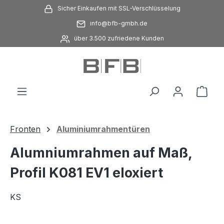
Sicher Einkaufen mit SSL-Verschlüsselung
Zum Hauptinhalt springen
info@bfb-gmbh.de
über 3.500 zufriedene Kunden
Ware
Fronten
Aluminiumrahmentüren
Alumniumrahmen auf Maß,
Profil K081 EV1 eloxiert
KS
Bildergalerie überspringen