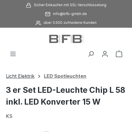
Sicher Einkaufen mit SSL-Verschlüsselung
Zum Hauptinhalt springen
info@bfb-gmbh.de
über 3.500 zufriedene Kunden
Ware
Licht Elektrik
LED Spotleuchten
3 er Set LED-Leuchte Chip L 58
inkl. LED Konverter 15 W
KS
Bildergalerie überspringen