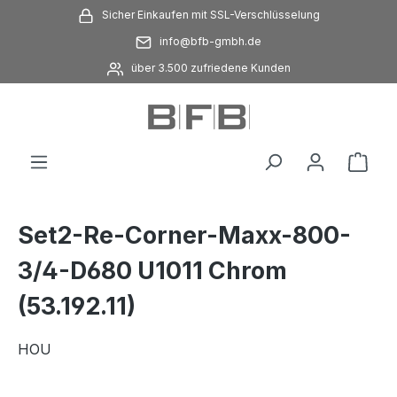
Sicher Einkaufen mit SSL-Verschlüsselung
Zum Hauptinhalt springen
info@bfb-gmbh.de
über 3.500 zufriedene Kunden
Ware
Set2-Re-Corner-Maxx-800-
3/4-D680 U1011 Chrom
(53.192.11)
HOU
Bildergalerie überspringen